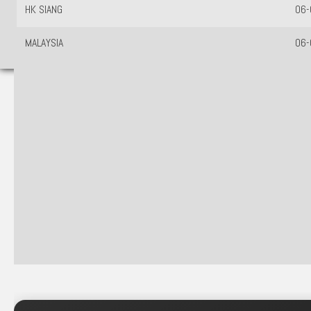
HK SIANG
06-
MALAYSIA
06-