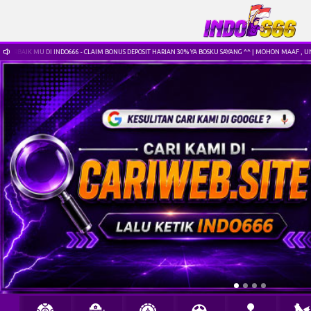
BAIK MU DI INDO666 - CLAIM BONUS DEPOSIT HARIAN 30% YA BOSKU SAYANG ^^ | MOHON MAAF , UNTUK W