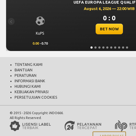
UEFA EUROPA LEAGUE QUALIFIERS
August 6, 2026 — 22:00 WIB
0 : 0
Previous
BET NOW
CS Universitate
0.00
0.5
TENTANG KAMI
BANTUAN
PERATURAN
INFORMASI BANK
HUBUNGI KAMI
KEBIJAKAN PRIVASI
PERSETUJUAN COOKIES
© 2015 - 2026 Copyright iNDO666.
All Rights Reserved.
LAPOR PUSAT