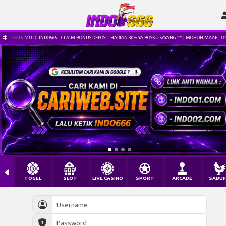
ERBAIK MU DI INDO666 - CLAIM BONUS DEPOSIT HARIAN 30% YA BOSKU SAYANG ^^ | MOHON MAAF , UNTUK
TOGEL
SLOT
LIVE CASINO
SPORT
ARCADE
SABU