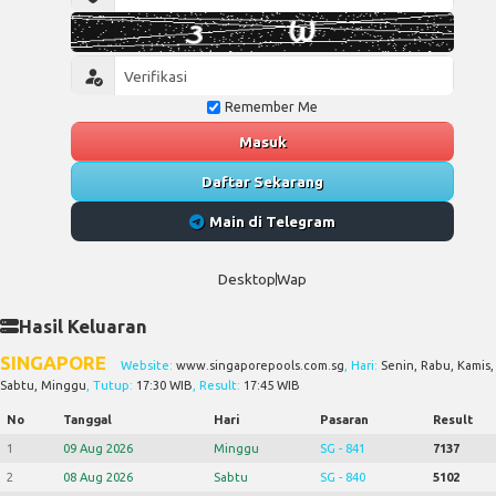
Remember Me
Masuk
Daftar Sekarang
Main di Telegram
Desktop
Wap
Hasil Keluaran
SINGAPORE
Website:
www.singaporepools.com.sg
, Hari:
Senin, Rabu, Kamis,
Sabtu, Minggu
, Tutup:
17:30 WIB
, Result:
17:45 WIB
No
Tanggal
Hari
Pasaran
Result
1
09 Aug 2026
Minggu
SG - 841
7137
2
08 Aug 2026
Sabtu
SG - 840
5102